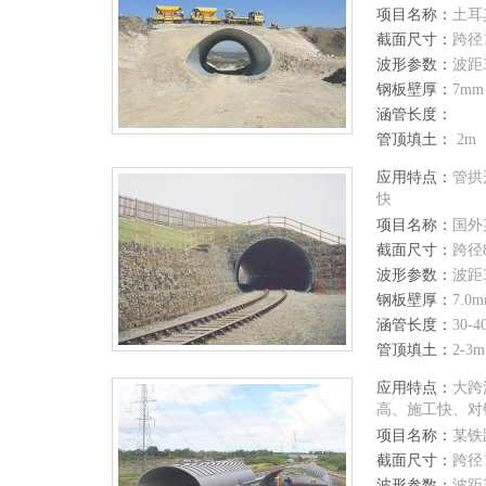
项目名称：
土耳
截面尺寸：
跨径1
波形参数：
波距
钢板壁厚：
7mm
涵管长度：
管顶填土：
2m
应用特点：
管拱
快
项目名称：
国外
截面尺寸：
跨径
波形参数：
波距
钢板壁厚：
7.0
涵管长度：
30-4
管顶填土：
2-3m
应用特点：
大跨
高、施工快、对
项目名称：
某铁
截面尺寸：
跨径1
波形参数：
波距