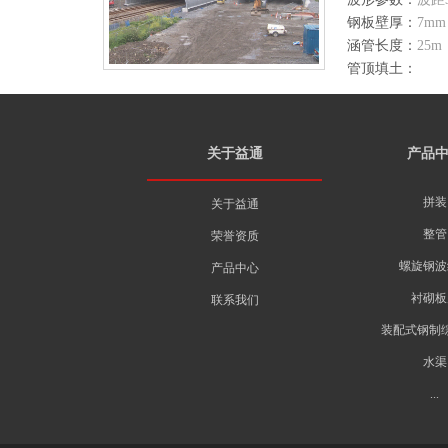
钢板壁厚：
7m
涵管长度：
25m
管顶填土：
关于益通
产品
拼装
关于益通
整管
荣誉资质
螺旋钢波
产品中心
衬砌板
联系我们
装配式钢制
水渠
...