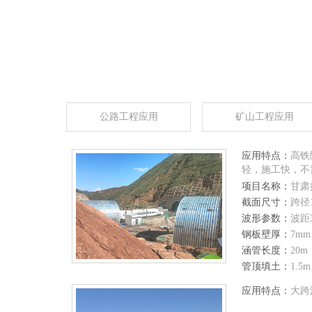
公路工程应用
矿山工程应用
应用特点：
高铁
轻，施工快，不
项目名称：
甘肃
拱接长项目
截面尺寸：
跨径
波形参数：
波距
钢板壁厚：
7mm
涵管长度：
20m
管顶填土：
1.5m
应用特点：
大跨