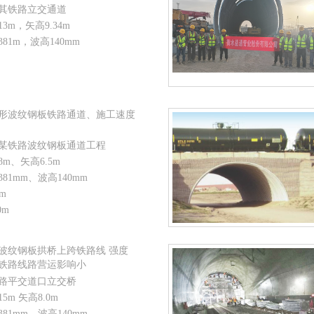
其铁路立交通道
3m，矢高9.34m
381m，波高140mm
形波纹钢板铁路通道、施工速度
某铁路波纹钢板通道工程
8m、矢高6.5m
381mm、波高140mm
mm
0m
波纹钢板拱桥上跨铁路线 强度
铁路线路营运影响小
路平交道口立交桥
5m 矢高8.0m
381mm、波高140mm