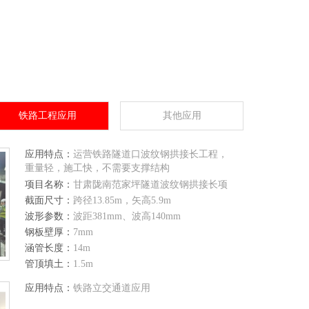
铁路工程应用
其他应用
应用特点：
运营铁路隧道口波纹钢拱接长工程，
重量轻，施工快，不需要支撑结构
项目名称：
甘肃陇南范家坪隧道波纹钢拱接长项
目
截面尺寸：
跨径13.85m，矢高5.9m
波形参数：
波距381mm、波高140mm
钢板壁厚：
7mm
涵管长度：
14m
管顶填土：
1.5m
应用特点：
铁路立交通道应用