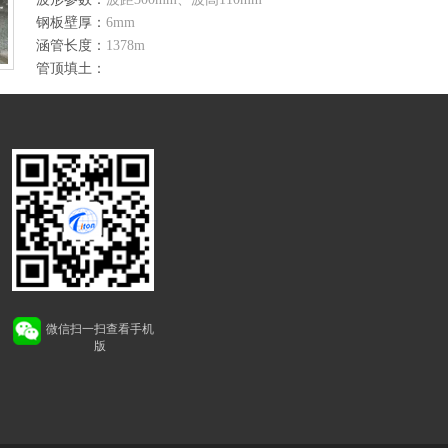
钢板壁厚：
6mm
涵管长度：
1378m
管顶填土：
微信扫一扫查看手机
版