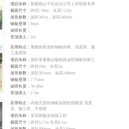
项目名称：
新疆独山子石化分公司上库铁路专用
线上库波纹钢明洞
截面尺寸：
跨径7.66m，矢高7.23m
波形参数：
波距381m，波高140mm
钢板壁厚：
8mm
涵管长度：
管顶填土：
2m
应用特点：
重载铁路波纹钢板拱桥、强度高、施
工速度快
项目名称：
国外某重载运输铁路波纹钢板拱桥工
程
截面尺寸：
跨径10m、矢高5m
波形参数：
波距381mm、波高140mm
钢板壁厚：
7.75mm
涵管长度：
30-40m
管顶填土：
2-3m
应用特点：
内接式波纹钢板加固铁路隧道 强度
高、施工快、不侵限
项目名称：
某高铁隧道加固工程
截面尺寸：
跨径12.5m 矢高8.1m
波形参数：
波距300mm、波高110mm