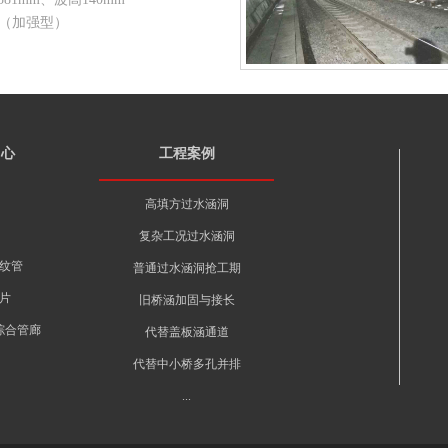
m（加强型）
中心
工程案例
高填方过水涵洞
复杂工况过水涵洞
纹管
普通过水涵洞抢工期
片
旧桥涵加固与接长
综合管廊
代替盖板涵通道
代替中小桥多孔并排
...